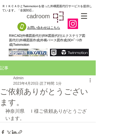
ＲＩＫＣＡＤとTwinmotionを使った外構図面代行サービスを提供し
ています。「全国対応」
cadroom
93
お問い合わせはこちら
RIKCAD|外構図面代行|RIK図面代行|エクステリア図
面代行|外構図面作成|外構パース図作成|3Dﾊﾟｰｽ作
成|Twinmotion
記事
Admin
2023年4月20日
読了時間: 1分
ご依頼ありがとうござい
ます。
神奈川県　Ｉ様ご依頼ありがとうござ
います。