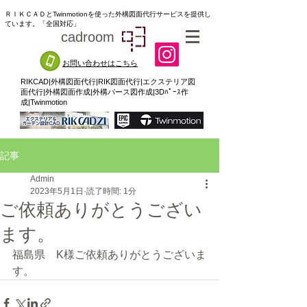
ＲＩＫＣＡＤとTwinmotionを使った外構図面代行サービスを提供し
ています。「全国対応」
cadroom
93
お問い合わせはこちら
RIKCAD|外構図面代行|RIK図面代行|エクステリア図
面代行|外構図面作成|外構パース図作成|3Dﾊﾟｰｽ作
成|Twinmotion
記事
Admin
2023年5月1日
読了時間: 1分
ご依頼ありがとうござい
ます。
福島県　K様ご依頼ありがとうございま
す。