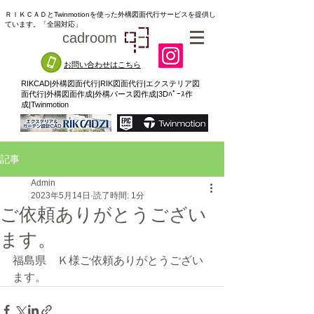
ＲＩＫＣＡＤとTwinmotionを使った外構図面代行サービスを提供し
ています。「全国対応」
cadroom
93
お問い合わせはこちら
RIKCAD|外構図面代行|RIK図面代行|エクステリア図
面代行|外構図面作成|外構パース図作成|3Dﾊﾟｰｽ作
成|Twinmotion
記事
Admin
2023年5月14日
読了時間: 1分
ご依頼ありがとうござい
ます。
福島県　Ｋ様ご依頼ありがとうござい
ます。