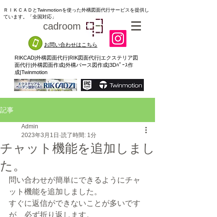
ＲＩＫＣＡＤとTwinmotionを使った外構図面代行サービスを提供し
ています。「全国対応」
cadroom
93
お問い合わせはこちら
RIKCAD|外構図面代行|RIK図面代行|エクステリア図
面代行|外構図面作成|外構パース図作成|3Dﾊﾟｰｽ作
成|Twinmotion
記事
Admin
2023年3月1日
読了時間: 1分
チャット機能を追加しまし
た。
問い合わせが簡単にできるようにチャ
ット機能を追加しました。
すぐに返信ができないことが多いです
が、必ず折り返します。