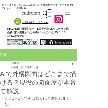
ＲＩＫＣＡＤとTwinmotionを使った外構図面代行サービスを提供し
ています。「全国対応」
cadroom
93
お問い合わせはこちら
RIKCAD|外構図面代行|RIK図面代行|エクステリア図
面代行|外構図面作成|外構パース図作成|3Dﾊﾟｰｽ作
成|Twinmotion
記事
Admin
7月4日
読了時間: 3分
AIで外構図面はどこまで描
ける？現役の図面屋が本音
で解説
ここ1～2年でAIは驚くほど進化しまし
た。