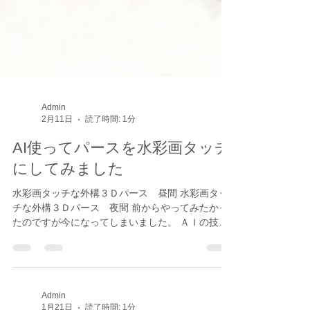
Admin
2月11日
読了時間: 1分
AI使ってパースを水彩画タッチ
にしてみました
水彩画タッチな外構３Ｄパース 昼間 水彩画タッ
チな外構３Ｄパース 夜間 前からやってみたかっ
たのですが今になってしまいました。 ＡＩの技術
も格段に進み、化けることなく綺麗に描けまし
た。ＡＩの種類によってはズッこけるような化け
方をしたものもありました。 リアルを追い求めて
これまでやってきましたが、今日で完全に考えが