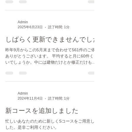
ですが、windows 11の更新の際にＰＣがクラッシ
ュする事例が出てるようです。 各pcメーカーさん
がその対応に追われているらしく、今回の私のケ
ースもそれにあたるのだそうです。私のpc...
Admin
2025年6月23日
読了時間: 1分
しばらく更新できませんでした
昨年9月からこの5月末まで合わせて561件のご依頼
ありがとうございます。 平均すると月に60件くら
いでしょうか。中には建物だけとか修正だけもあ
りますが、だいぶ安定してきました。今後ともよ
ろしくお願いいたします。
Admin
2024年11月4日
読了時間: 1分
新コースを追加しました
忙しいあなたのために新しくSコースをご用意しま