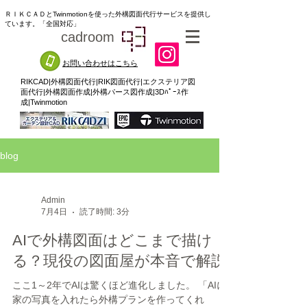
ＲＩＫＣＡＤとTwinmotionを使った外構図面代行サービスを提供し
ています。「全国対応」
cadroom
93
お問い合わせはこちら
RIKCAD|外構図面代行|RIK図面代行|エクステリア図
面代行|外構図面作成|外構パース図作成|3Dﾊﾟｰｽ作
成|Twinmotion
blog
Admin
7月4日
読了時間: 3分
AIで外構図面はどこまで描け
る？現役の図面屋が本音で解説
ここ1～2年でAIは驚くほど進化しました。 「AIに
家の写真を入れたら外構プランを作ってくれ