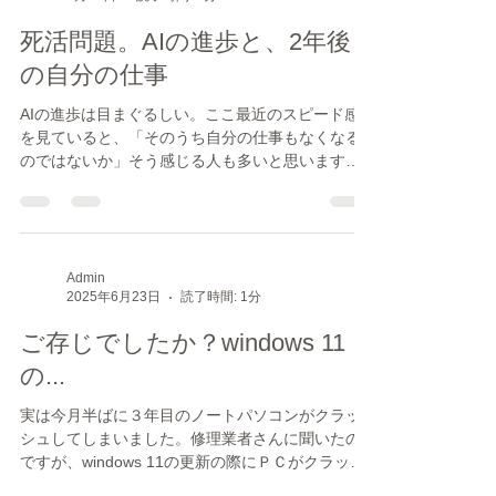
変わりました。リアルに基づいた正確さを兼ね備
Admin
1月21日
読了時間: 1分
えた上に、人の目を引くことができます。 下に失
敗作を貼りましたので、お暇なら見ていってくだ
死活問題。AIの進歩と、2年後
さい。 ばらして順番変えて、ひっつけたようなパ
ース お墓？ なんのことやら、、
の自分の仕事
AIの進歩は目まぐるしい。ここ最近のスピード感
を見ていると、「そのうち自分の仕事もなくなる
のではないか」そう感じる人も多いと思います。
外構図面の仕事も例外ではありません。 敷地図・
建物図面をAIに読み込ませ、プロンプトを打ち込
めば、それなりの3Dパースが一瞬で完成する。そ
んな時代は、もう目の前まで来ています。 2年もす
れば、「図面を描ける」「パースを作れる」それ
Admin
2025年6月23日
読了時間: 1分
だけでは、仕事として成立しなくなるんじゃない
かと、、、、 と、いうようなことを考えたりしま
ご存じでしたか？windows 11
す。
の...
実は今月半ばに３年目のノートパソコンがクラッ
シュしてしまいました。修理業者さんに聞いたの