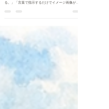
る。」「言葉で指示するだけでイメージ画像がで
きる。」 そんなサービスも次々と登場していま
す。 では、本当にAIだけで外構図面は完成するの
でしょうか。 毎日外構図面を作成している立場か
ら、現時点でのAIの実力をお伝えします。 AIが得
意なこと AIが最も得意なのは、「イメージを作る
こと」です。 例えば、 ・ナチュラルな雰囲気・ホ
テルライクなデザイン・和モダン・リゾート風 と
いったテイストは、驚くほど短時間で表現できま
す。 完成イメージを見るだけなら、人が数時間か
ける作業を数分で行えることもあります。 また、
水彩スケッチ風や手描き風のプレゼン資料も、以
前とは比べものにならないほど高品質になってい
ます。 お客様に「こんな雰囲気になりますよ」と
伝えるための資料としては、とても優秀です。 AI
がまだ苦手なこと 一方で、実際に工事をするため
の図面となると話は変わります。 例えば、 ・敷地
の正確な寸法・高低差や勾配・排水計画・施工で
きる納まり・車の切り返し・門柱やフェン